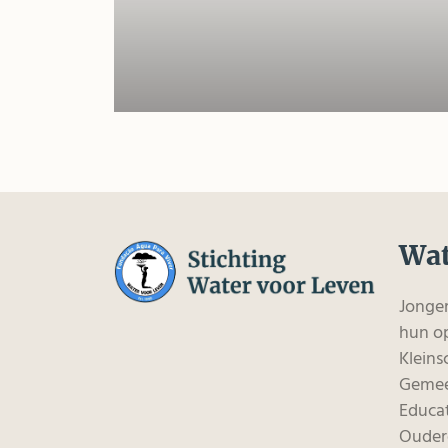
Wat
Jonge
hun op
Kleins
Gemee
Educat
Ouder