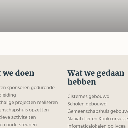
 we doen
Wat we gedaan
hebben
ren sponsoren gedurende
leiding
Cisternes gebouwd
chalige projecten realiseren
Scholen gebouwd
nschapshuis opzetten
Gemeenschapshuis gebou
ieve activiteiten
Naaiatelier en Kookcursuss
en ondersteunen
Infomaticalokalen op lycea