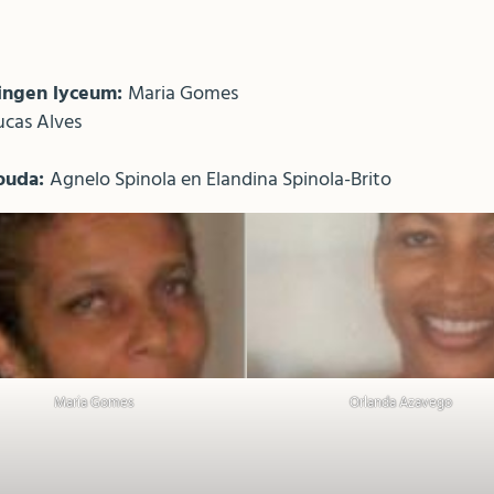
lingen lyceum:
Maria Gomes
cas Alves
ouda:
Agnelo Spinola en Elandina Spinola-Brito
Maria Gomes
Orlanda Azavego