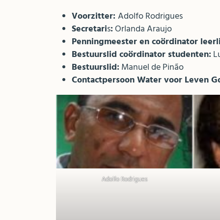
Voorzitter:
Adolfo Rodrigues
Secretari
s
:
Orlanda Araujo
Penningmeester en coördinator leer
Bestuurslid coördinator studenten:
Lu
Bestuurslid:
Manuel de Pinão
Contactpersoon Water voor Leven G
Adolfo Rodrigues