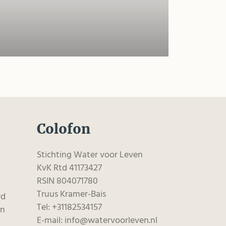
Colofon
Stichting Water voor Leven
KvK Rtd 41173427
RSIN 804071780
Truus Kramer-Bais
wd
Tel: +31182534157
en
E-mail: info@watervoorleven.nl