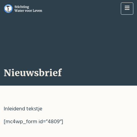
Me
Nieuwsbrief
Inleidend tekstje
[mc4wp_form id=”4809″]