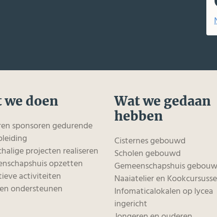
 we doen
Wat we gedaan
hebben
ren sponsoren gedurende
leiding
Cisternes gebouwd
chalige projecten realiseren
Scholen gebouwd
nschapshuis opzetten
Gemeenschapshuis gebou
ieve activiteiten
Naaiatelier en Kookcursuss
en ondersteunen
Infomaticalokalen op lycea
ingericht
Jongeren en ouderen