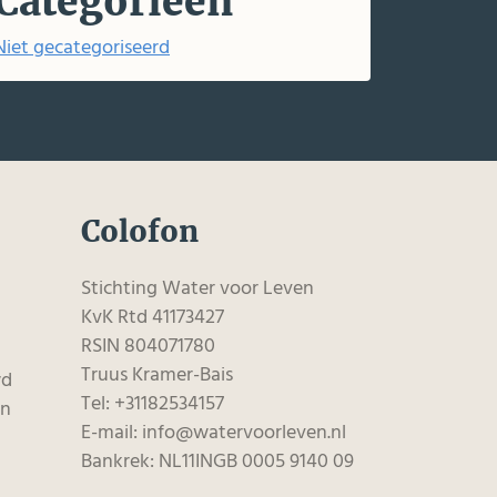
Categorieën
Niet gecategoriseerd
Colofon
Stichting Water voor Leven
KvK Rtd 41173427
RSIN 804071780
Truus Kramer-Bais
wd
Tel: +31182534157
en
E-mail: info@watervoorleven.nl
Bankrek: NL11INGB 0005 9140 09