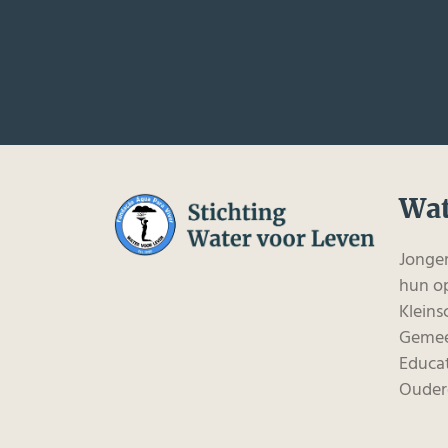
Wat
Jonge
hun op
Kleins
Gemee
Educat
Ouder