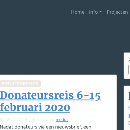
Home
Info
Projecten
020
Niet gecategoriseerd
Donateursreis 6-15
februari 2020
6 mei 2020
/
26 juli 2022
door
modus
Nadat donateurs via een nieuwsbrief, een